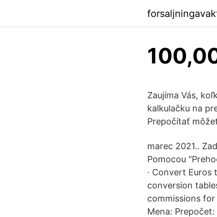
forsaljningava
100,00
Zaujíma Vás, koľ
kalkulačku na pr
Prepočítať môžet
marec 2021.. Zad
Pomocou "Prehoď
· Convert Euros t
conversion tabl
commissions for
Mena: Prepočet: