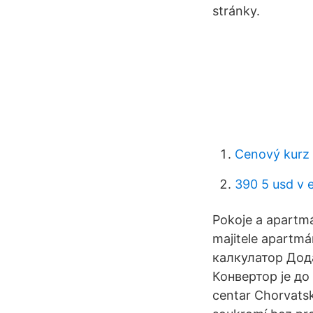
stránky.
Cenový kurz
390 5 usd v 
Pokoje a apartm
majitele apartm
калкулатор Дода
Конвертор је до
centar Chorvatsk