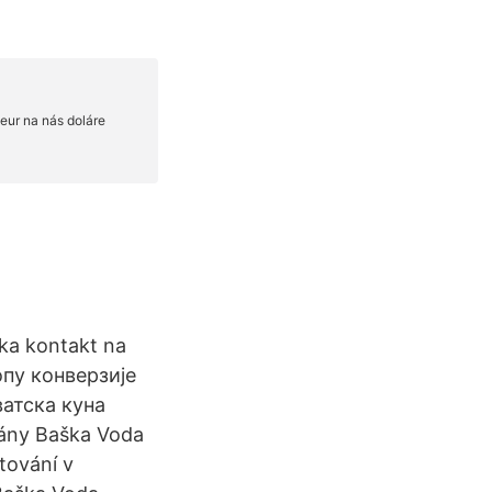
ka kontakt na
опу конверзије
ватска куна
mány Baška Voda
tování v