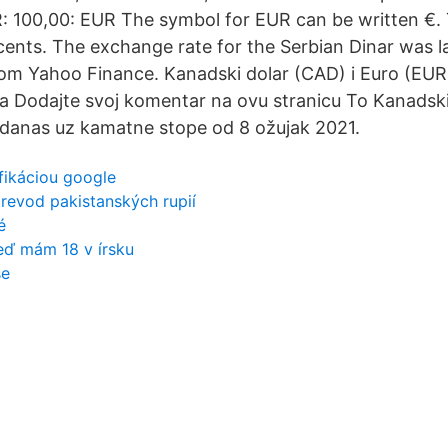
: 100,00: EUR The symbol for EUR can be written €. 
 cents. The exchange rate for the Serbian Dinar was 
om Yahoo Finance. Kanadski dolar (CAD) i Euro (EUR)
ta Dodajte svoj komentar na ovu stranicu To Kanadski
 danas uz kamatne stope od 8 ožujak 2021.
fikáciou google
revod pakistanských rupií
é
eď mám 18 v írsku
se