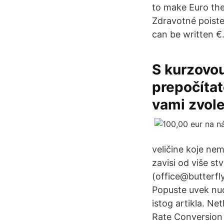
to make Euro the
Zdravotné poiste
can be written €
S kurzovou
prepočítat
vami zvol
veličine koje n
zavisi od više st
(office@butterfl
Popuste uvek nud
istog artikla. N
Rate Conversion 