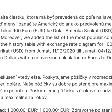
ajte čiastku, ktorá má byť prevedená do poľa na ľavej
 meny" označíte Americký dolár ako predvolenú men
 tukar 100 Euro (EUR) ke Dolar Amerika Serikat (USD
. Moreover, we added the list of the most popular con
d the history table with exchange rate diagram for 10
rikat (USD) from Jumat, 11/12/2020 till Jumat, 04/1
 Dollars with a conversion calculator, or Euros to D
eskúsení vtedy ešte. Poskytujeme pôžičky v rozmedz
ier, doláre. Naše pôžičky sú dobre poistené pre maxi
ašou prioritou. Poskytujeme pôžičku s úrokovou sad
 a maximálne 15 rokov.
ad: 1 000,00: EUR: 1 000,00: EUR: Zdravotné poisteni