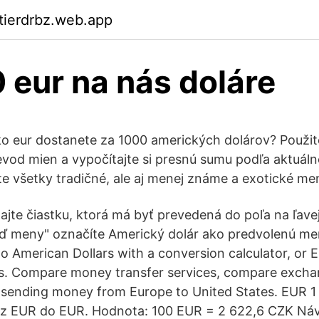
ktierdrbz.web.app
 eur na nás doláre
ko eur dostanete za 1000 amerických dolárov? Použit
evod mien a vypočítajte si presnú sumu podľa aktuáln
e všetky tradičné, ale aj menej známe a exotické me
ajte čiastku, ktorá má byť prevedená do poľa na ľavej
 meny" označíte Americký dolár ako predvolenú me
o American Dollars with a conversion calculator, or E
es. Compare money transfer services, compare excha
 sending money from Europe to United States. EUR 1
 z EUR do EUR. Hodnota: 100 EUR = 2 622,6 CZK Náv