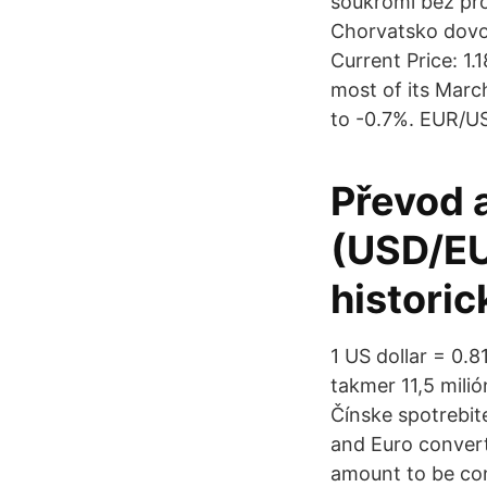
soukromí bez pr
Chorvatsko dovo
Current Price: 1.
most of its Mar
to -0.7%. EUR/US
Převod 
(USD/EU
historic
1 US dollar = 0.
takmer 11,5 mili
Čínske spotrebit
and Euro convert
amount to be con