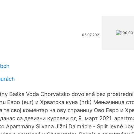
05.07.2021
 bch
eurách
ány Baška Voda Chorvatsko dovolená bez prostrední
ánu Евро (eur) и Хрватска куна (hrk) Мењачница ст
јте свој коментар на ову страницу Ово Евро и Хр
 данас са девизни курсеви од 9. март 2021. apart
o Apartmány Silvana Jižní Dalmácie - Split levné uby