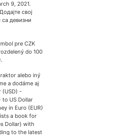
rch 9, 2021.
Додајте свој
с са девизни
Symbol pre CZK
rozdelený do 100
.
raktor alebo iný
íme a dodáme aj
r (USD) -
 to US Dollar
ney in Euro (EUR)
ists a book for
s Dollar) with
ing to the latest