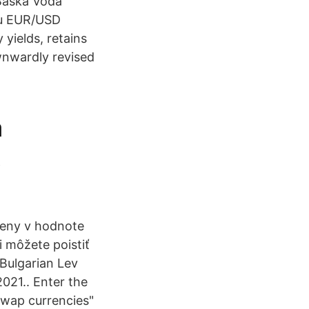
Baška Voda
nu EUR/USD
yields, retains
wnwardly revised
a
,
omeny v hodnote
i môžete poistiť
 Bulgarian Lev
021.. Enter the
Swap currencies"