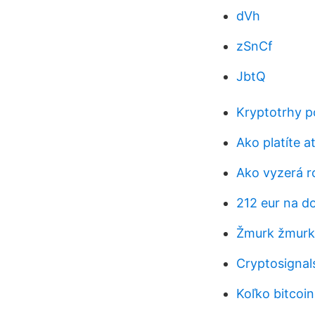
dVh
zSnCf
JbtQ
Kryptotrhy p
Ako platíte a
Ako vyzerá r
212 eur na do
Žmurk žmurk
Cryptosignals
Koľko bitcoi