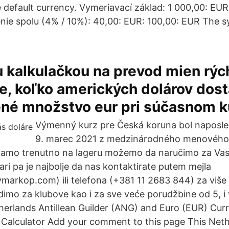
 default currency. Vymeriavací základ: 1 000,00: EUR
nie spolu (4% / 10%): 40,00: EUR: 100,00: EUR The 
.
 kalkulačkou na prevod mien rýc
e, koľko amerických dolárov dos
ené množstvo eur pri súčasnom k
Výmenný kurz pre Česká koruna bol naposle
9. marec 2021 z medzinárodného menového
emamo trenutno na lageru možemo da naručimo za Vas
vari pa je najbolje da nas kontaktirate putem mejla
ymarkop.com) ili telefona (+381 11 2683 844) za više 
imo za klubove kao i za sve veće porudžbine od 5, i
etherlands Antillean Guilder (ANG) and Euro (EUR) Cu
Calculator Add your comment to this page This Neth