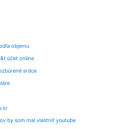
odľa objemu
t&t účet online
ozbúrené srdce
láre
.io
nov by som mal vlastniť youtube