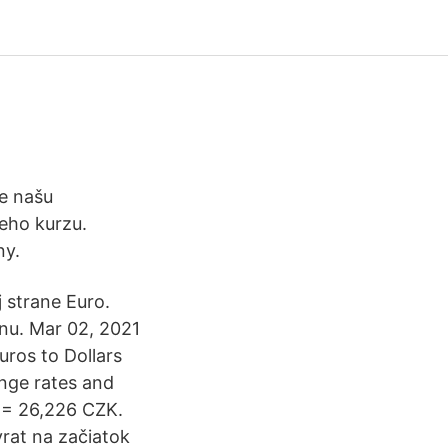
e našu
eho kurzu.
ny.
 strane Euro.
nu. Mar 02, 2021
uros to Dollars
nge rates and
 = 26,226 CZK.
rat na začiatok