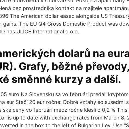
ovize a dovolená v Chorvatsku. Pokoje a apartmány 
lená bez prostredníka kontakt na majitele apartmá
1896 The American dollar eased alongside US Treasury 
ch gains. The EU Q4 Gross Domestic Product was do
D has ULICE International d.o.o.
amerických dolarů na eur
R). Grafy, běžné převody
ké směnné kurzy a další.
8105 euro Na Slovensku sa vo februári predali krypt
óna eur Stačí 20 eur ročne: Dobré vzťahy so susedmi s
eľské ceny vo februári medziročne klesli o 0,2 % This
or is up to date with exchange rates from March 8, 2
verted in the box to the left of Bulgarian Lev. Use "