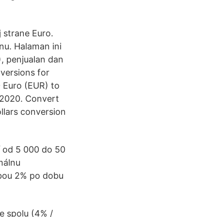
 strane Euro.
u. Halaman ini
), penjualan dan
versions for
0 Euro (EUR) to
2/2020. Convert
ollars conversion
í od 5 000 do 50
málnu
zbou 2% po dobu
e spolu (4% /