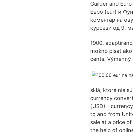
Guilder and Euro
Евро (eur) и Фу
коментар на ову
курсеви од 9. м
1900, adaptirano
možno písať ako 
cents. Výmenný k
sklá, ktoré nie 
currency convert
(USD) - currency
to and from Unite
sale at a price 
the help of onli