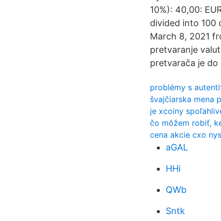
10%): 40,00: EUR
divided into 100
March 8, 2021 fr
pretvaranje valu
pretvarača je do
problémy s autenti
švajčiarska mena p
je xcoiny spoľahliv
čo môžem robiť, k
cena akcie cxo ny
aGAL
HHi
QWb
Sntk