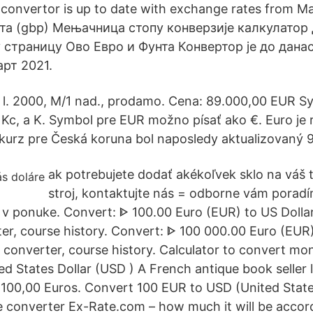
 convertor is up to date with exchange rates from Ma
нта (gbp) Мењачница стопу конверзије калкулатор 
 страницу Ово Евро и Фунта Конвертор је до дана
арт 2021.
 l. 2000, M/1 nad., prodamo. Cena: 89.000,00 EUR 
Kc, a K. Symbol pre EUR možno písať ako €. Euro je 
urz pre Česká koruna bol naposledy aktualizovaný 9
ak potrebujete dodať akékoľvek sklo na váš t
stroj, kontaktujte nás = odborne vám porad
sú v ponuke. Convert: ᐈ 100.00 Euro (EUR) to US Dolla
er, course history. Convert: ᐈ 100 000.00 Euro (EUR)
 converter, course history. Calculator to convert mo
d States Dollar (USD ) A French antique book seller l
of 100,00 Euros. Convert 100 EUR to USD (United State
ne converter Ex-Rate.com – how much it will be accord