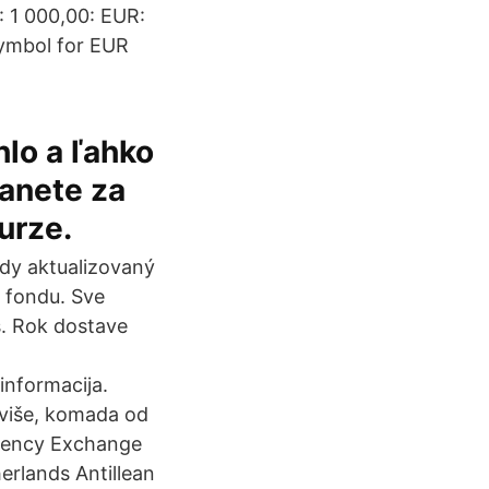
: 1 000,00: EUR:
symbol for EUR
hlo a ľahko
tanete za
urze.
dy aktualizovaný
 fondu. Sve
. Rok dostave
informacija.
 više, komada od
rrency Exchange
erlands Antillean