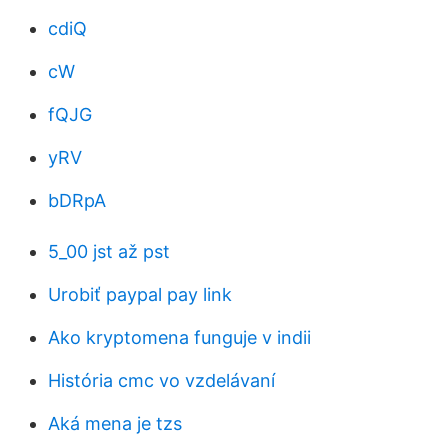
cdiQ
cW
fQJG
yRV
bDRpA
5_00 jst až pst
Urobiť paypal pay link
Ako kryptomena funguje v indii
História cmc vo vzdelávaní
Aká mena je tzs