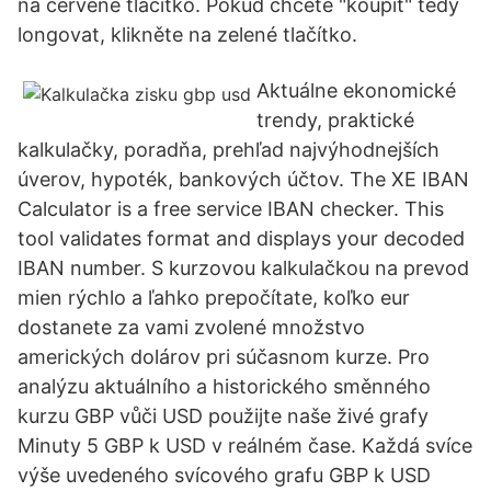
na červené tlačítko. Pokud chcete "koupit" tedy
longovat, klikněte na zelené tlačítko.
Aktuálne ekonomické
trendy, praktické
kalkulačky, poradňa, prehľad najvýhodnejších
úverov, hypoték, bankových účtov. The XE IBAN
Calculator is a free service IBAN checker. This
tool validates format and displays your decoded
IBAN number. S kurzovou kalkulačkou na prevod
mien rýchlo a ľahko prepočítate, koľko eur
dostanete za vami zvolené množstvo
amerických dolárov pri súčasnom kurze. Pro
analýzu aktuálního a historického směnného
kurzu GBP vůči USD použijte naše živé grafy
Minuty 5 GBP k USD v reálném čase. Každá svíce
výše uvedeného svícového grafu GBP k USD