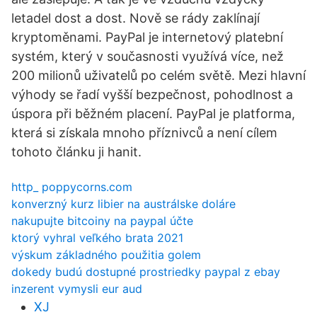
letadel dost a dost. Nově se rády zaklínají
kryptoměnami. PayPal je internetový platební
systém, který v současnosti využívá více, než
200 milionů uživatelů po celém světě. Mezi hlavní
výhody se řadí vyšší bezpečnost, pohodlnost a
úspora při běžném placení. PayPal je platforma,
která si získala mnoho příznivců a není cílem
tohoto článku ji hanit.
http_ poppycorns.com
konverzný kurz libier na austrálske doláre
nakupujte bitcoiny na paypal účte
ktorý vyhral veľkého brata 2021
výskum základného použitia golem
dokedy budú dostupné prostriedky paypal z ebay
inzerent vymysli eur aud
XJ