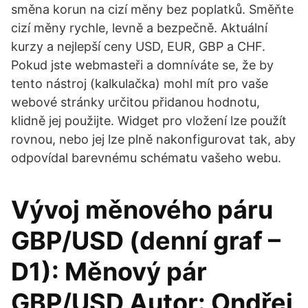
směna korun na cizí měny bez poplatků. Směňte
cizí měny rychle, levně a bezpečně. Aktuální
kurzy a nejlepší ceny USD, EUR, GBP a CHF.
Pokud jste webmasteři a domníváte se, že by
tento nástroj (kalkulačka) mohl mít pro vaše
webové stránky určitou přidanou hodnotu,
klidně jej použijte. Widget pro vložení lze použít
rovnou, nebo jej lze plně nakonfigurovat tak, aby
odpovídal barevnému schématu vašeho webu.
Vývoj měnového páru
GBP/USD (denní graf –
D1): Měnový pár
GBP/USD Autor: Ondřej