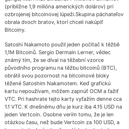
(približne 1,9 milióna amerických dolárov) pri
ozbrojenej bitcoinovej lúpeži.Skupina páchateľov
obrala dvoch bratov, ktorí chceli nakúpiť
Bitcoiny.
Satoshi Nakamoto použil jeden počítač k těžbě
1,1M Bitcoinů. Sergio Dermain Lerner, vědec
známý tím, že se díval na těžební vzorce
původního programu na těžbu bitcoinů (BTC),
obrátil svou pozornost na bitcoinové bloky
těžené Satoshim Nakamotem. Keď grafickú
kartu nepoužívam, môžem zapnúť OCM a ťažiť
VTC. Pri hashrate tejto karty vyťažím denne cca
1.1 VTC. K dnešnému dňu je kurz iba 4.15 USD na
jeden Vertcoin. Osobne verím tomu, že je len
otázkou času, než bude Vertcoin za 100 USD, a