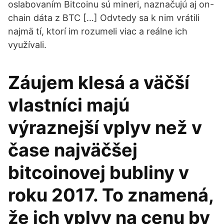
oslabovaním Bitcoinu sú mineri, naznačujú aj on-
chain dáta z BTC […] Odvtedy sa k nim vrátili
najmä tí, ktorí im rozumeli viac a reálne ich
využívali.
Záujem klesá a väčší
vlastníci majú
výraznejší vplyv než v
čase najväčšej
bitcoinovej bubliny v
roku 2017. To znamená,
že ich vplyv na cenu by