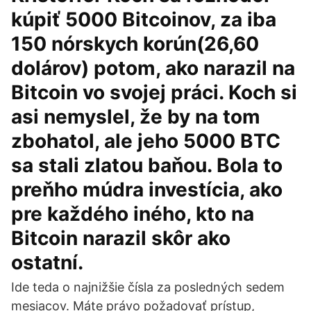
kúpiť 5000 Bitcoinov, za iba
150 nórskych korún(26,60
dolárov) potom, ako narazil na
Bitcoin vo svojej práci. Koch si
asi nemyslel, že by na tom
zbohatol, ale jeho 5000 BTC
sa stali zlatou baňou. Bola to
preňho múdra investícia, ako
pre každého iného, kto na
Bitcoin narazil skôr ako
ostatní.
Ide teda o najnižšie čísla za posledných sedem
mesiacov. Máte právo požadovať prístup,