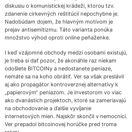
diskusiu o komunistickej krádeži, ktorou tzv.
zdanenie cirkevných reštitúcií nepochybne je.
Nadobúdam dojem, že hlavným motívom je
prejav antisemitizmu. Táto varianta ponúka
množstvo výhod oproti online peňaženke.
I keď vzájomné obchody medzi osobami existujú,
je treba si dať pozor, že akonáhle raz niekam
odošlete BITCOINy a nedostanete peniaze,
nemáte sa na koho obrátiť. Ver sa však preslávil
aj ako propagátor kontroverznej alternatívy k
„papierovým“ peniazom. Je investorom vo viac
ako dvanástich projektoch, ktoré sa zameriavajú
na obchodovanie a ďalšie vyvíjanie
internetových mien. Najskôr skončil v nemocnici.
Ver prepadol bitcoinovej horúčke pred troma