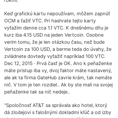
rokmi.
Keď grafickú kartu nepoužívam, môžem zapnúť
OCM a ťažiť VTC. Pri hashrate tejto karty
vyťažím denne cca 1.1 VTC. K dnešnému dňu je
kurz iba 4.15 USD na jeden Vertcoin. Osobne
verím tomu, že je len otázkou času, než bude
Vertcoin za 100 USD, a berme teda do úvahy, že
zvládnete dovtedy vyťažiť napríklad 100 VTC.
Dec 12, 2015 · Prvá časť je OK. Ano k peňaženke
máte pristup iba vy, dvoj faktor máte nastavený,
ale ak ta firma GateHub zavrie krám, tak nemáte
nič. V tom je ten rozdiel.. Ak by ste mali na svojej
peňaženke tak sa nič nedeje..
"Spoločnosť AT&T sa správala ako hotel, ktorý
dá zlodejovi s falošnými dokladmi kľúč a od izby