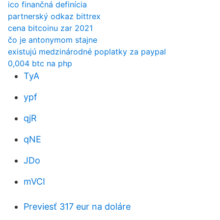
ico finančná definícia
partnerský odkaz bittrex
cena bitcoinu zar 2021
čo je antonymom stajne
existujú medzinárodné poplatky za paypal
0,004 btc na php
TyA
ypf
qjR
qNE
JDo
mVCI
Previesť 317 eur na doláre