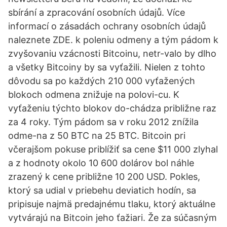
sbírání a zpracování osobních údajů. Více
informací o zásadách ochrany osobních údajů
naleznete ZDE. k poleniu odmeny a tým pádom k
zvyšovaniu vzácnosti Bitcoinu, netr-valo by dlho
a všetky Bitcoiny by sa vyťažili. Nielen z tohto
dôvodu sa po každých 210 000 vyťažených
blokoch odmena znižuje na polovi-cu. K
vyťaženiu týchto blokov do-chádza približne raz
za 4 roky. Tým pádom sa v roku 2012 znížila
odme-na z 50 BTC na 25 BTC. Bitcoin pri
včerajšom pokuse priblížiť sa cene $11 000 zlyhal
a z hodnoty okolo 10 600 dolárov bol náhle
zrazený k cene približne 10 200 USD. Pokles,
ktorý sa udial v priebehu deviatich hodín, sa
pripisuje najmä predajnému tlaku, ktorý aktuálne
vytvárajú na Bitcoin jeho ťažiari. Že za súčasným