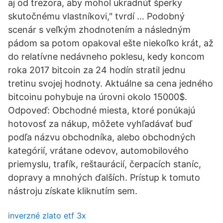
aj od trezora, aby mohol ukradnúť šperky
skutočnému vlastníkovi," tvrdí … Podobný
scenár s veľkým zhodnotením a následným
pádom sa potom opakoval ešte niekoľko krát, až
do relatívne nedávneho poklesu, kedy koncom
roka 2017 bitcoin za 24 hodín stratil jednu
tretinu svojej hodnoty. Aktuálne sa cena jedného
bitcoinu pohybuje na úrovni okolo 15000$.
Odpoveď: Obchodné miesta, ktoré ponúkajú
hotovosť za nákup, môžete vyhľadávať buď
podľa názvu obchodníka, alebo obchodných
kategórií, vrátane odevov, automobilového
priemyslu, trafík, reštaurácií, čerpacích staníc,
dopravy a mnohých ďalších. Prístup k tomuto
nástroju získate kliknutím sem.
inverzné zlato etf 3x