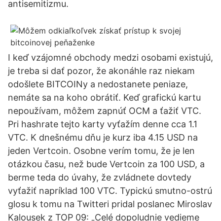
antisemitizmu.
I keď vzájomné obchody medzi osobami existujú,
je treba si dať pozor, že akonáhle raz niekam
odošlete BITCOINy a nedostanete peniaze,
nemáte sa na koho obrátiť. Keď grafickú kartu
nepoužívam, môžem zapnúť OCM a ťažiť VTC.
Pri hashrate tejto karty vyťažím denne cca 1.1
VTC. K dnešnému dňu je kurz iba 4.15 USD na
jeden Vertcoin. Osobne verím tomu, že je len
otázkou času, než bude Vertcoin za 100 USD, a
berme teda do úvahy, že zvládnete dovtedy
vyťažiť napríklad 100 VTC. Typickú smutno-ostrú
glosu k tomu na Twitteri pridal poslanec Miroslav
Kalousek z TOP 09: „Celé dopoludnie vedieme