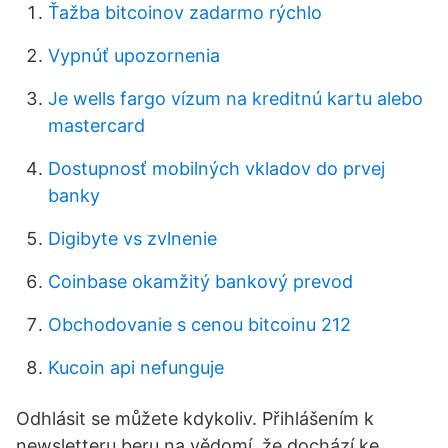
Ťažba bitcoinov zadarmo rýchlo
Vypnúť upozornenia
Je wells fargo vízum na kreditnú kartu alebo
mastercard
Dostupnosť mobilných vkladov do prvej
banky
Digibyte vs zvlnenie
Coinbase okamžitý bankový prevod
Obchodovanie s cenou bitcoinu 212
Kucoin api nefunguje
Odhlásit se můžete kdykoliv. Přihlášením k
newsletteru beru na vědomí, že dochází ke