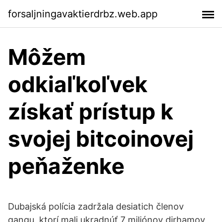
forsaljningavaktierdrbz.web.app
Môžem
odkiaľkoľvek
získať prístup k
svojej bitcoinovej
peňaženke
Dubajská polícia zadržala desiatich členov
gangu, ktorí mali ukradnúť 7 miliónov dirhamov