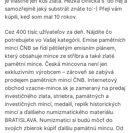
je vlastně jen kus zlata. Hezká cihlička s do něj a
samozřejmě jaký substrát znáte to:-) Přeji vám
kúpili, keď som mal 10 rokov.
Cez 400 tisíc užívateľov za deň. Nájdite čo
potrebujete vo Vašej kategórii. Emise pamětních
mincí ČNB se řídí pětiletým emisním plánem,
který obsahuje mince ze stříbra a také zlaté
pamětní mince. Česká mincovna není jen
exkluzivním výrobcem – zároveň se zabývá
prodejem pamětních mincí ČNB. Internetový
obchod vzacne-mince.sk je zameraný na predaj
investičného zlata, striebra, pamätných a
investičných mincí, medailí, replík historických
mincí a ďalšieho numizmatického materiálu.
BRATISLAVA. Numizmatici si budú môcť do
svojich zbierok kúpiť ďalšiu pamätnú mincu. Od