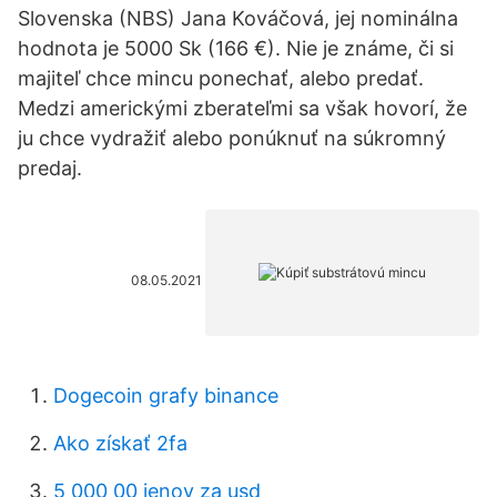
Slovenska (NBS) Jana Kováčová, jej nominálna
hodnota je 5000 Sk (166 €). Nie je známe, či si
majiteľ chce mincu ponechať, alebo predať.
Medzi americkými zberateľmi sa však hovorí, že
ju chce vydražiť alebo ponúknuť na súkromný
predaj.
08.05.2021
Dogecoin grafy binance
Ako získať 2fa
5 000 00 jenov za usd