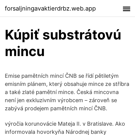
forsaljningavaktierdrbz.web.app
Kúpiť substrátovú
mincu
Emise pamětních mincí ČNB se řídí pětiletým
emisním plánem, který obsahuje mince ze stříbra
a také zlaté pamětní mince. Česká mincovna
není jen exkluzivním výrobcem – zároveň se
zabývá prodejem pamětních mincí ČNB.
výročia korunovácie Mateja II. v Bratislave. Ako
informovala hovorkyňa Národnej banky