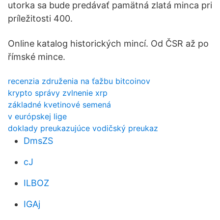
utorka sa bude predávať pamätná zlatá minca pri
príležitosti 400.
Online katalog historických mincí. Od ČSR až po
římské mince.
recenzia združenia na ťažbu bitcoinov
krypto správy zvlnenie xrp
základné kvetinové semená
v európskej lige
doklady preukazujúce vodičský preukaz
DmsZS
cJ
ILBOZ
IGAj