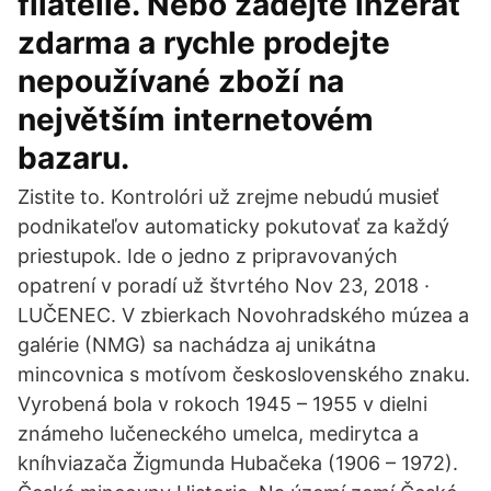
filatelie. Nebo zadejte inzerát
zdarma a rychle prodejte
nepoužívané zboží na
největším internetovém
bazaru.
Zistite to. Kontrolóri už zrejme nebudú musieť
podnikateľov automaticky pokutovať za každý
priestupok. Ide o jedno z pripravovaných
opatrení v poradí už štvrtého Nov 23, 2018 ·
LUČENEC. V zbierkach Novohradského múzea a
galérie (NMG) sa nachádza aj unikátna
mincovnica s motívom československého znaku.
Vyrobená bola v rokoch 1945 – 1955 v dielni
známeho lučeneckého umelca, medirytca a
kníhviazača Žigmunda Hubačeka (1906 – 1972).