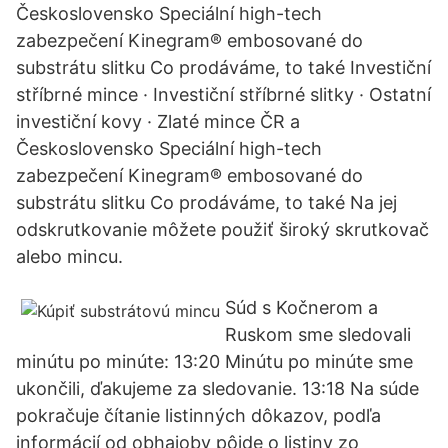
Československo Speciální high-tech
zabezpečení Kinegram® embosované do
substrátu slitku Co prodáváme, to také Investiční
stříbrné mince · Investiční stříbrné slitky · Ostatní
investiční kovy · Zlaté mince ČR a
Československo Speciální high-tech
zabezpečení Kinegram® embosované do
substrátu slitku Co prodáváme, to také Na jej
odskrutkovanie môžete použiť široký skrutkovač
alebo mincu.
Súd s Kočnerom a
Ruskom sme sledovali
minútu po minúte: 13:20 Minútu po minúte sme
ukončili, ďakujeme za sledovanie. 13:18 Na súde
pokračuje čítanie listinných dôkazov, podľa
informácií od obhajoby pôjde o listiny zo