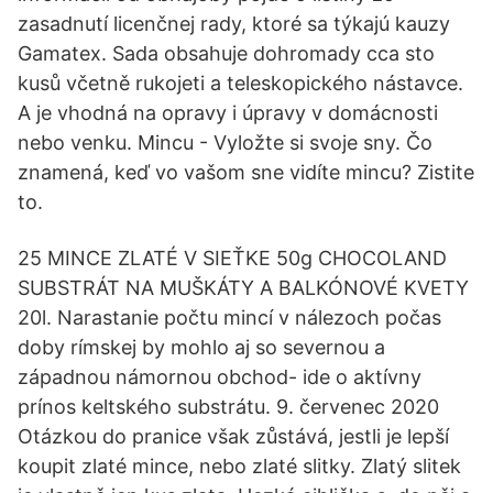
zasadnutí licenčnej rady, ktoré sa týkajú kauzy
Gamatex. Sada obsahuje dohromady cca sto
kusů včetně rukojeti a teleskopického nástavce.
A je vhodná na opravy i úpravy v domácnosti
nebo venku. Mincu - Vyložte si svoje sny. Čo
znamená, keď vo vašom sne vidíte mincu? Zistite
to.
25 MINCE ZLATÉ V SIEŤKE 50g CHOCOLAND
SUBSTRÁT NA MUŠKÁTY A BALKÓNOVÉ KVETY
20l. Narastanie počtu mincí v nálezoch počas
doby rímskej by mohlo aj so severnou a
západnou námornou obchod- ide o aktívny
prínos keltského substrátu. 9. červenec 2020
Otázkou do pranice však zůstává, jestli je lepší
koupit zlaté mince, nebo zlaté slitky. Zlatý slitek