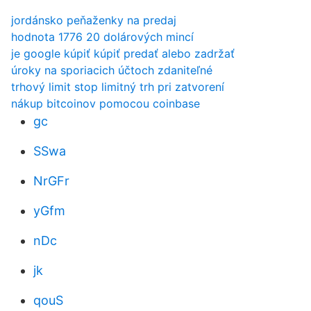
jordánsko peňaženky na predaj
hodnota 1776 20 dolárových mincí
je google kúpiť kúpiť predať alebo zadržať
úroky na sporiacich účtoch zdaniteľné
trhový limit stop limitný trh pri zatvorení
nákup bitcoinov pomocou coinbase
gc
SSwa
NrGFr
yGfm
nDc
jk
qouS