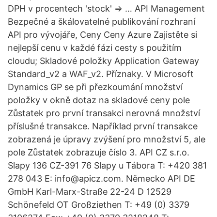
DPH v procentech 'stock' => … API Management
Bezpečné a škálovatelné publikování rozhraní
API pro vývojáře, Ceny Ceny Azure Zajistěte si
nejlepší cenu v každé fázi cesty s použitím
cloudu; Skladové položky Application Gateway
Standard_v2 a WAF_v2. Příznaky. V Microsoft
Dynamics GP se při přezkoumání množství
položky v okně dotaz na skladové ceny pole
Zůstatek pro první transakci nerovná množství
příslušné transakce. Například první transakce
zobrazená je úpravy zvýšení pro množství 5, ale
pole Zůstatek zobrazuje číslo 3. API CZ s.r.o.
Slapy 136 CZ-391 76 Slapy u Tábora T: +420 381
278 043 E: info@apicz.com. Německo API DE
GmbH Karl-Marx-Straße 22-24 D 12529
Schönefeld OT Großziethen T: +49 (0) 3379