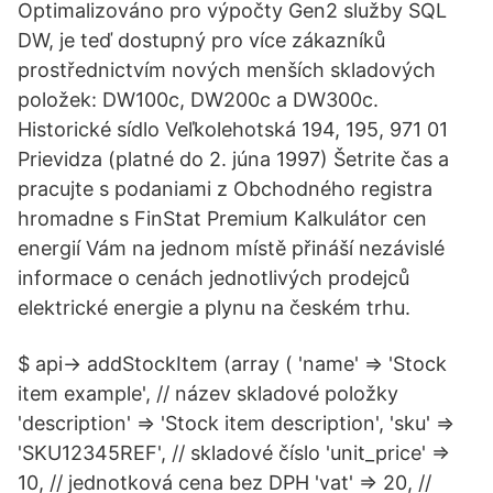
Optimalizováno pro výpočty Gen2 služby SQL
DW, je teď dostupný pro více zákazníků
prostřednictvím nových menších skladových
položek: DW100c, DW200c a DW300c.
Historické sídlo Veľkolehotská 194, 195, 971 01
Prievidza (platné do 2. júna 1997) Šetrite čas a
pracujte s podaniami z Obchodného registra
hromadne s FinStat Premium Kalkulátor cen
energií Vám na jednom místě přináší nezávislé
informace o cenách jednotlivých prodejců
elektrické energie a plynu na českém trhu.
$ api-> addStockItem (array ( 'name' => 'Stock
item example', // název skladové položky
'description' => 'Stock item description', 'sku' =>
'SKU12345REF', // skladové číslo 'unit_price' =>
10, // jednotková cena bez DPH 'vat' => 20, //