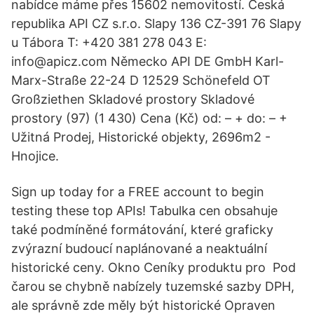
nabídce máme přes 15602 nemovitostí. Česká
republika API CZ s.r.o. Slapy 136 CZ-391 76 Slapy
u Tábora T: +420 381 278 043 E:
info@apicz.com Německo API DE GmbH Karl-
Marx-Straße 22-24 D 12529 Schönefeld OT
Großziethen Skladové prostory Skladové
prostory (97) (1 430) Cena (Kč) od: – + do: – +
Užitná Prodej, Historické objekty, 2696m2 -
Hnojice.
Sign up today for a FREE account to begin
testing these top APIs! Tabulka cen obsahuje
také podmíněné formátování, které graficky
zvýrazní budoucí naplánované a neaktuální
historické ceny. Okno Ceníky produktu pro Pod
čarou se chybně nabízely tuzemské sazby DPH,
ale správně zde měly být historické Opraven