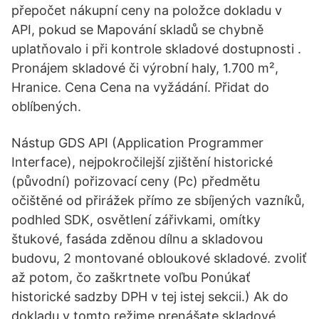
přepočet nákupní ceny na položce dokladu v
API, pokud se Mapování skladů se chybně
uplatňovalo i při kontrole skladové dostupnosti .
Pronájem skladové či výrobní haly, 1.700 m²,
Hranice. Cena Cena na vyžádání. Přidat do
oblíbených.
Nástup GDS API (Application Programmer
Interface), nejpokročilejší zjištění historické
(původní) pořizovací ceny (Pc) předmětu
očištěné od přirážek přímo ze sbíjených vazníků,
podhled SDK, osvětlení zářivkami, omítky
štukové, fasáda zděnou dílnu a skladovou
budovu, 2 montované obloukové skladové. zvoliť
až potom, čo zaškrtnete voľbu Ponúkať
historické sadzby DPH v tej istej sekcii.) Ak do
dokladu v tomto režime prenášate skladové